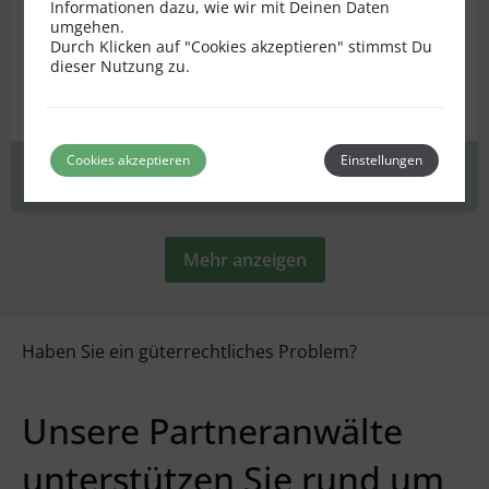
Informationen dazu, wie wir mit Deinen Daten
umgehen.
Durch Klicken auf "Cookies akzeptieren" stimmst Du
Güterrecht
Eherecht
Familienrecht
dieser Nutzung zu.
Kontaktrecht
Prozessführung
+ 3 weitere
Cookies akzeptieren
Einstellungen
Erstgespräch
zum Profil
Mehr anzeigen
Haben Sie ein güterrechtliches Problem?
Unsere Partneranwälte
unterstützen Sie rund um