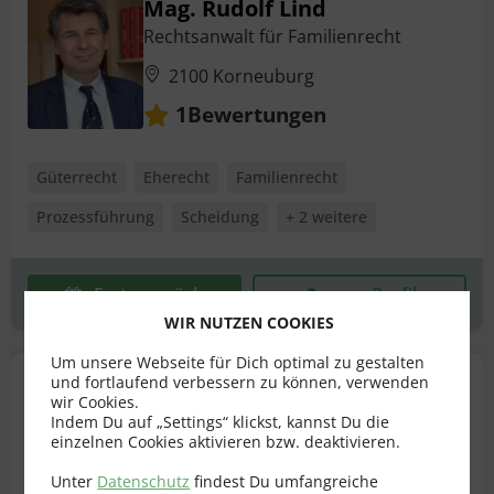
Mag. Rudolf Lind
Rechtsanwalt für Familienrecht
2100 Korneuburg
Bewertungen
1
Güterrecht
Eherecht
Familienrecht
Prozessführung
Scheidung
+ 2 weitere
Erstgespräch
zum Profil
WIR NUTZEN COOKIES
Um unsere Webseite für Dich optimal zu gestalten
und fortlaufend verbessern zu können, verwenden
Ing. Mag. Peter Bubits
wir Cookies.
Rechtsanwalt für Familienrecht
Indem Du auf „Settings“ klickst, kannst Du die
einzelnen Cookies aktivieren bzw. deaktivieren.
2340 Mödling
Unter
Datenschutz
findest Du umfangreiche