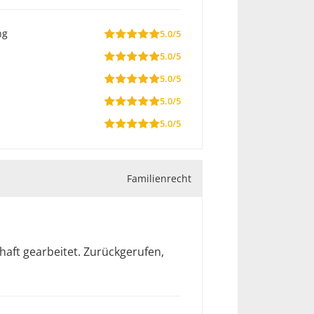
ng
5.0/5
5.0/5
5.0/5
5.0/5
5.0/5
Familienrecht
aft gearbeitet. Zurückgerufen,