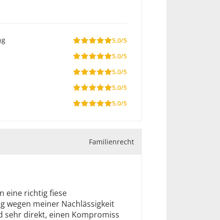
ng
5.0/5
5.0/5
5.0/5
5.0/5
5.0/5
Familienrecht
eine richtig fiese
g wegen meiner Nachlässigkeit
 und sehr direkt, einen Kompromiss