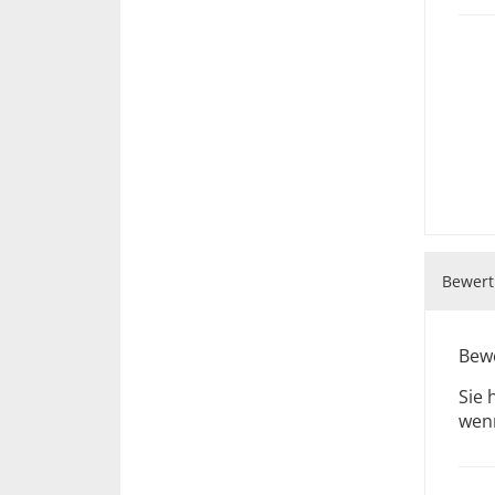
Bewert
Bewe
Sie 
wenn