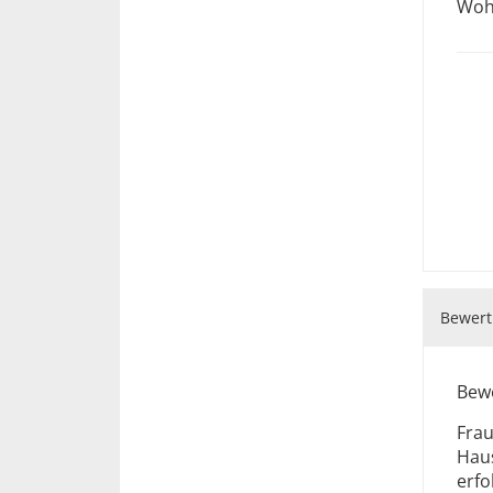
Wohl
Metropolitan- und Diözesangericht W
Bewert
Bewe
Frau
Hau
erfo