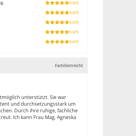
ng
5.0/5
5.0/5
5.0/5
5.0/5
5.0/5
Familienrecht
tmöglich unterstützt. Sie war
petent und durchsetzungsstark um
chen. Durch ihre ruhige, fachliche
treut. Ich kann Frau Mag. Agneska