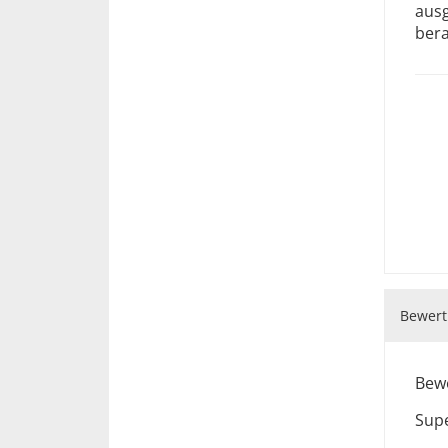
ausg
bera
Bewert
Bewe
Supe