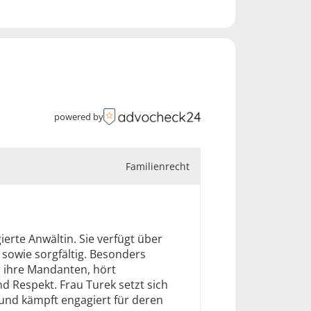
petent und zielorientiert, um
blem zu finden.
powered by
Familienrecht
erte Anwältin. Sie verfügt über
 sowie sorgfältig. Besonders
r ihre Mandanten, hört
 Respekt. Frau Turek setzt sich
 und kämpft engagiert für deren