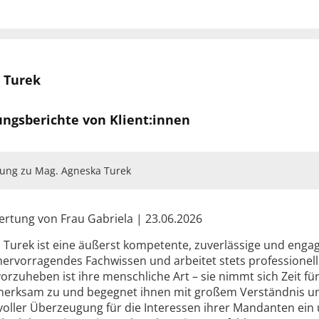
at, Abteilung für
erung, Straßburg,
e mir Zeit für Ihre rechtlichen Anliegen und berate Sie kom
gericht Wien
m mit Ihnen die für Sie optimale Lösung für Ihr Rechtspro
 Turek
uristischer Dienst,
ungsberichte von Klient:innen
, Sitten, Kanton
ung zu Mag. Agneska Turek
f/Wallis, CH
rtung von Frau Gabriela | 23.06.2026
 Turek ist eine äußerst kompetente, zuverlässige und engagi
skanzleien
hervorragendes Fachwissen und arbeitet stets professionell
orzuheben ist ihre menschliche Art – sie nimmt sich Zeit fü
erksam zu und begegnet ihnen mit großem Verständnis und
voller Überzeugung für die Interessen ihrer Mandanten ein
rzbischöflichen