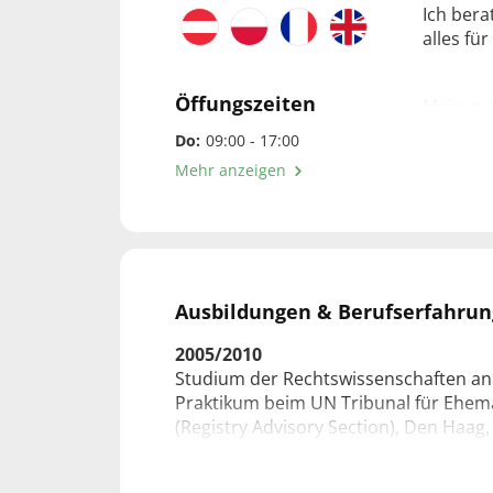
Ich bera
alles fü
Öffungszeiten
Mein gr
glückli
Do:
09:00 - 17:00
kommen,
Mehr anzeigen
gewinnen
Ehepartn
verlier
halten. 
beide Se
im gegen
Ausbildungen & Berufserfahrun
Wichtig
nicht zw
2005/2010
gemeins
Studium der Rechtswissenschaften an 
Praktikum beim UN Tribunal für Ehema
(Registry Advisory Section), Den Haag,
Sollte s
vertret
2019
durchzu