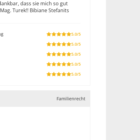
 dankbar, dass sie mich so gut
Mag. Turek!! Bibiane Stefanits
ng
5.0/5
5.0/5
5.0/5
5.0/5
5.0/5
Familienrecht