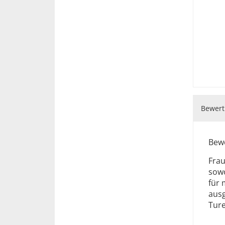
Bewert
Bewe
Frau
sowo
für 
ausg
Ture