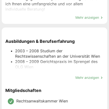
ich Ihnen eine umfangreiche und vor allem
individuelle Beratung!
Mehr anzeigen
Zu meinen Leistungen im Familienrecht zählen:
Ausbildungen & Berufserfahrung
2003 – 2008 Studium der
Rechtswissenschaften an der Universität Wien
Ehevertrag
2008 – 2009 Gerichtspraxis im Sprengel des
OLG Wien
Vereinbarungen zwischen Lebensgefährten
2009 – 2014 Rechtsanwaltsanwärterin in
namhaften Wiener Wirtschaftskanzleien, ua. bei
Mehr anzeigen
Verträge zwischen gleichgeschlechtlichen
Wildmoser / Koch & Partner sowie zuletzt bei
Partnern oder Trennungsvereinbarungen
Dr. Helene Klaar Dr. Norbert Marschall
Mitgliedschaften
Rechtsanwälte OG
Vertretung in Scheidungsverfahren und
Rechtsanwaltsprüfung Oktober 2012
Rechtsanwaltskammer Wien
Aufteilungsverfahren
Richteramtsergänzungsprüfung Oktober 2014