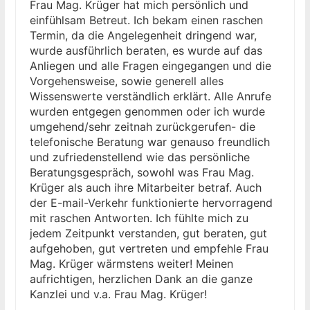
Frau Mag. Krüger hat mich persönlich und
es mir ein großen Anliegen mir viel Zeit für jeden
einfühlsam Betreut. Ich bekam einen raschen
einzelnen Mandanten zu nehmen und die Rechtslage
Termin, da die Angelegenheit dringend war,
verständlich und nachvollziehbar zu erklären. Damit
wurde ausführlich beraten, es wurde auf das
garantiere ich Ihnen eine zielorientierte und optimale
Anliegen und alle Fragen eingegangen und die
Kooperation!
Vorgehensweise, sowie generell alles
Wissenswerte verständlich erklärt. Alle Anrufe
wurden entgegen genommen oder ich wurde
umgehend/sehr zeitnah zurückgerufen- die
telefonische Beratung war genauso freundlich
und zufriedenstellend wie das persönliche
Beratungsgespräch, sowohl was Frau Mag.
Krüger als auch ihre Mitarbeiter betraf. Auch
der E-mail-Verkehr funktionierte hervorragend
mit raschen Antworten. Ich fühlte mich zu
jedem Zeitpunkt verstanden, gut beraten, gut
aufgehoben, gut vertreten und empfehle Frau
Mag. Krüger wärmstens weiter! Meinen
aufrichtigen, herzlichen Dank an die ganze
Kanzlei und v.a. Frau Mag. Krüger!