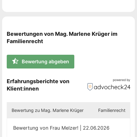
Obsorge- und Kontaktrechtsverfahren
Unterhaltsverfahren
Bewertungen von Mag. Marlene Krüger im
Familienrecht
Neben einer kompetenten juristischen
Bewertung abgeben
Vorgehensweise ist es mir wichtig, auch den
wirtschaftlichen Aspekt im Blick zu behalten. Im
Familienrecht spielen Emotionen häufig eine große
Erfahrungsberichte von
powered by
Rolle, jedoch ist Sachlichkeit ein wichtiger Faktor, um
Klient:innen
einen kostengünstigen Weg zur Durchsetzung Ihrer
Ansprüche zu erarbeiten.
Bewertung zu Mag. Marlene Krüger
Familienrecht
Bewertung von Frau Melzer! | 22.06.2026
Als qualifizierte Rechtsanwältin für Familienrecht ist