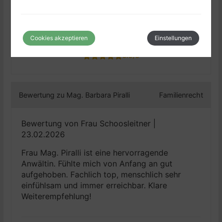
4.9/5
Kompetenz
5.0/5
Cookies akzeptieren
Einstellungen
Service Angebot
5.0/5
Bewertung zu Mag. Barbara Piralli
Familienrecht
Bewertung von Frau Schoosleitner |
23.02.2026
Frau Mag. Piralli ist eine hervorragende
Anwältin. Fühlte mich von Anfang an gut
aufgehoben. Fachlich top, menschlich sehr
einfühlsam und immer erreichbar. Klare
Weiterempfehlung!