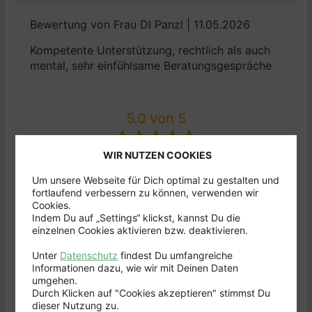
Bewertung von Frau DI Panzl | 11.05.2026
Kompetente Unterstützung, rechtlich als auch
mental, sehr einfühlsame Beratungsgespräche
5.0 von 5
WIR NUTZEN COOKIES
SEHR GUT
Um unsere Webseite für Dich optimal zu gestalten und
fortlaufend verbessern zu können, verwenden wir
Mehr Details
Cookies.
Indem Du auf „Settings“ klickst, kannst Du die
Terminvereinbarung
einzelnen Cookies aktivieren bzw. deaktivieren.
5.0/5
Unter
Datenschutz
findest Du umfangreiche
Erstberatung
Informationen dazu, wie wir mit Deinen Daten
5.0/5
umgehen.
Durch Klicken auf "Cookies akzeptieren" stimmst Du
Umsetzung
dieser Nutzung zu.