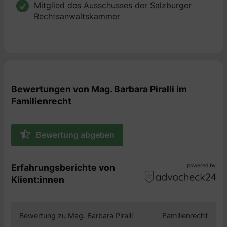
auch einfühlsam und pragmatisch vorgeht, stehe ich
Mitglied des Ausschusses der Salzburger
04/2009 – 07/2013 Rechtsanwaltsanwärterin
Ihnen gerne zur Seite. Kontaktieren Sie mich für eine
Rechtsanwaltskammer
bei Raits Bleiziffer Rechtsanwälte GmbH
vertrauliche Beratung, und lassen Sie uns gemeinsam
07/2013 – 06/2025 Rechtsanwältin bei Raits
eine Lösung finden, die für Sie und Ihre Familie am
Bleiziffer Hawelka Piralli Rechtsanwälte GmbH
besten geeignet ist.
seit 07/2025 Partner der Scharinger Piralli
Rechtsanwälte GmbH
Bewertungen von Mag. Barbara Piralli im
Familienrecht
Bewertung abgeben
Erfahrungsberichte von
powered by
Klient:innen
Bewertung zu Mag. Barbara Piralli
Familienrecht