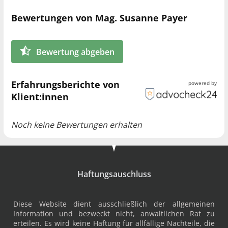
Scheidungsverfahren
Bewertungen von Mag. Susanne Payer
Erstellung von Eheverträgen
Bewertung abgeben
Unterhaltsrecht
Obsorge und Kindesunterhalt, Kontaktrecht
Erfahrungsberichte von
powered by
Klient:innen
Noch keine Bewertungen erhalten
Haftungsauschluss
Diese Website dient ausschließlich der allgemeinen
Information und bezweckt nicht, anwaltlichen Rat zu
erteilen. Es wird keine Haftung für allfällige Nachteile, die